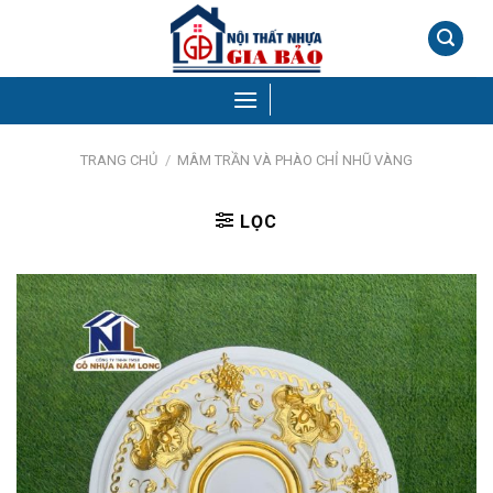
Skip
to
content
TRANG CHỦ
/
MÂM TRẦN VÀ PHÀO CHỈ NHŨ VÀNG
LỌC