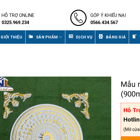
HỖ TRỢ ONLINE
GÓP Ý KHIẾU NẠI
0325.969.234
0566.434.567
GIỚI THIỆU
SẢN PHẨM
DỊCH VỤ
BẢNG GIÁ
Mẫu 
(900
Hỗ Tr
Hotli
(Mở cửa