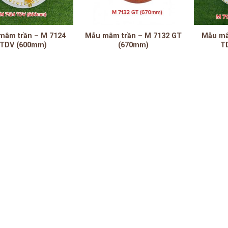
mâm trần – M 7124
Mẫu mâm trần – M 7132 GT
Mẫu mâ
TDV (600mm)
(670mm)
T