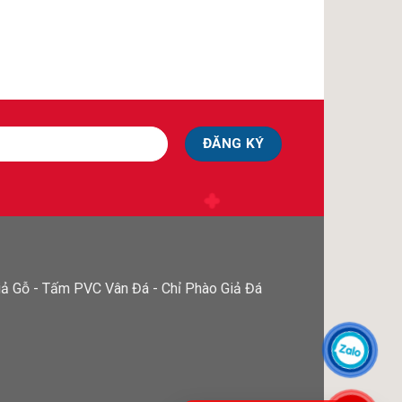
ả Gỗ - Tấm PVC Vân Đá - Chỉ Phào Giả Đá