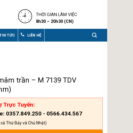
THỜI GIAN LÀM VIỆC
8h30 – 20h30 (CN)
TIN TỨC
LIÊN HỆ
mâm trần – M 7139 TDV
mm)
ợ Trực Tuyến:
ne: 0357.849.250 - 0566.434.567
 cả Thứ Bảy và Chủ Nhật)