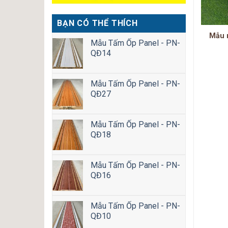
BẠN CÓ THỂ THÍCH
u mâm trần – M 999
Mẫu mâm trần – M 7161 TT
Mẫu 
Mẫu Tấm Ốp Panel - PN-
VGDV – (890mm)
(800mm)
QĐ14
Mẫu Tấm Ốp Panel - PN-
QĐ27
Mẫu Tấm Ốp Panel - PN-
QĐ18
Mẫu Tấm Ốp Panel - PN-
QĐ16
Mẫu Tấm Ốp Panel - PN-
QĐ10