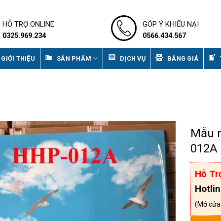
HỖ TRỢ ONLINE
GÓP Ý KHIẾU NẠI
0325.969.234
0566.434.567
GIỚI THIỆU
SẢN PHẨM
DỊCH VỤ
BẢNG GIÁ
Mẫu n
012A
Hỗ Tr
Hotli
(Mở cửa