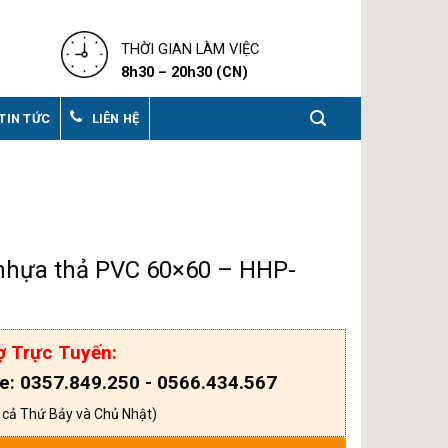
THỜI GIAN LÀM VIỆC
8h30 – 20h30 (CN)
TIN TỨC
LIÊN HỆ
hựa thả PVC 60×60 – HHP-
ợ Trực Tuyến:
ne: 0357.849.250 - 0566.434.567
 cả Thứ Bảy và Chủ Nhật)