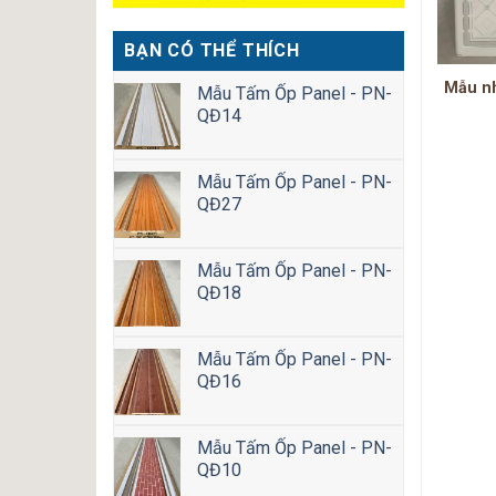
BẠN CÓ THỂ THÍCH
nhựa thả PVC 60×60 –
Mẫu nhựa thả PVC 60×60 –
Mẫu nh
Mẫu Tấm Ốp Panel - PN-
HHP-002A
HHP-011A
QĐ14
Mẫu Tấm Ốp Panel - PN-
QĐ27
Mẫu Tấm Ốp Panel - PN-
QĐ18
Mẫu Tấm Ốp Panel - PN-
QĐ16
Mẫu Tấm Ốp Panel - PN-
QĐ10