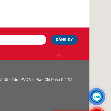
ả Gỗ - Tấm PVC Vân Đá - Chỉ Phào Giả Đá