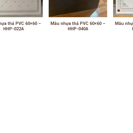
ựa thả PVC 60×60 –
Mẫu nhựa thả PVC 60×60 –
Mẫu nhự
HHP-022A
HHP-040A