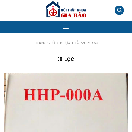
Skip
to
content
TRANG CHỦ
/
NHỰA THẢ PVC 60X60
LỌC