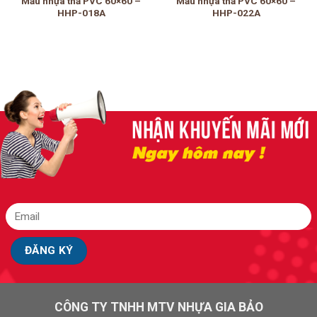
Mẫu nhựa thả PVC 60×60 –
Mẫu nhựa thả PVC 60×60 –
HHP-018A
HHP-022A
CÔNG TY TNHH MTV NHỰA GIA BẢO