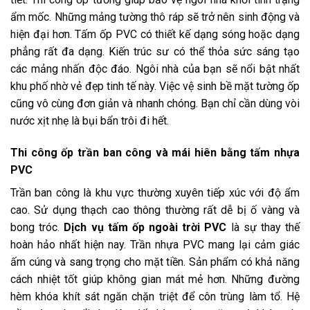
ẩm mốc. Những mảng tường thô ráp sẽ trở nên sinh động và
hiện đại hơn. Tấm ốp PVC có thiết kế dạng sóng hoặc dạng
phẳng rất đa dạng. Kiến trúc sư có thể thỏa sức sáng tạo
các mảng nhấn độc đáo. Ngôi nhà của bạn sẽ nổi bật nhất
khu phố nhờ vẻ đẹp tinh tế này. Việc vệ sinh bề mặt tường ốp
cũng vô cùng đơn giản và nhanh chóng. Bạn chỉ cần dùng vòi
nước xịt nhẹ là bụi bẩn trôi đi hết.
Thi công ốp trần ban công và mái hiên bằng tấm nhựa
PVC
Trần ban công là khu vực thường xuyên tiếp xúc với độ ẩm
cao. Sử dụng thạch cao thông thường rất dễ bị ố vàng và
bong tróc.
Dịch vụ tấm ốp ngoài trời PVC
là sự thay thế
hoàn hảo nhất hiện nay. Trần nhựa PVC mang lại cảm giác
ấm cúng và sang trọng cho mặt tiền. Sản phẩm có khả năng
cách nhiệt tốt giúp không gian mát mẻ hơn. Những đường
hèm khóa khít sát ngăn chặn triệt để côn trùng làm tổ. Hệ