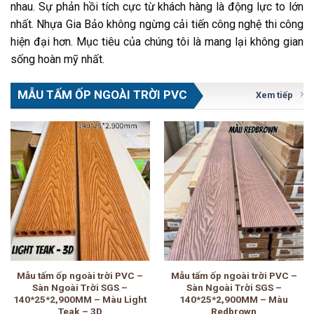
nhau. Sự phản hồi tích cực từ khách hàng là động lực to lớn
nhất. Nhựa Gia Bảo không ngừng cải tiến công nghệ thi công
hiện đại hơn. Mục tiêu của chúng tôi là mang lại không gian
sống hoàn mỹ nhất.
MẪU TẤM ỐP NGOÀI TRỜI PVC
Xem tiếp
Mẫu tấm ốp ngoài trời PVC –
Mẫu tấm ốp ngoài trời PVC –
Sàn Ngoài Trời SGS –
Sàn Ngoài Trời SGS –
140*25*2,900MM – Màu Light
140*25*2,900MM – Màu
Teak – 3D
Redbrown