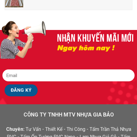
CÔNG TY TNHH MTV NHỰA GIA BẢO
Chuyên:
Tư Vấn - Thiết Kế - Thi Công - Tấm Trần Thả Nhựa
PVC - Tấm Ốp Tường PVC Nano - Lam Nhựa Giả Gỗ - Tấm