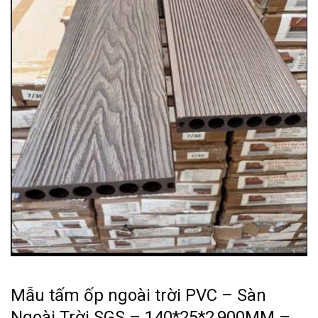
Mẫu tấm ốp ngoài trời PVC – Sàn
Ngoài Trời SGS – 140*25*2,900MM –