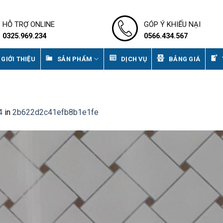
HỖ TRỢ ONLINE
GÓP Ý KHIẾU NẠI
0325.969.234
0566.434.567
GIỚI THIỆU
SẢN PHẨM
DỊCH VỤ
BẢNG GIÁ
4
in
2b622d2c41efb8b1e1fe