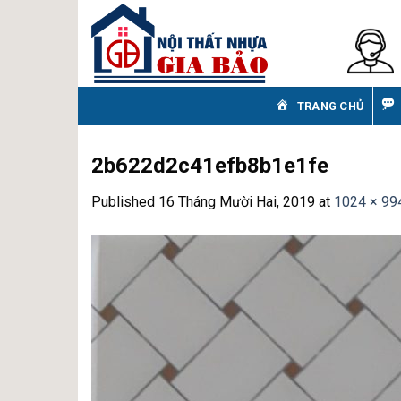
Skip
to
content
TRANG CHỦ
2b622d2c41efb8b1e1fe
Published
16 Tháng Mười Hai, 2019
at
1024 × 99