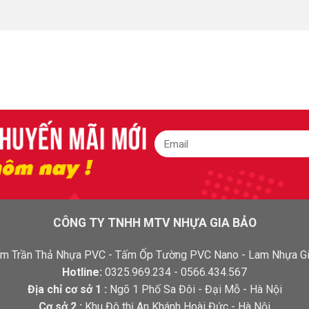
CÔNG TY TNHH MTV NHỰA GIA BẢO
 Tấm Trần Thả Nhựa PVC - Tấm Ốp Tường PVC Nano - Lam Nhựa Gi
Hotline:
0325.969.234 - 0566.434.567
Địa chỉ cơ sở 1 :
Ngõ 1 Phố Sa Đôi - Đại Mỗ - Hà Nội
Cơ sở 2 :
Khu Đô thị An Khánh Hoài Đức - Hà Nội