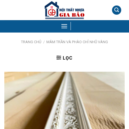
Skip
to
content
TRANG CHỦ
/
MÂM TRẦN VÀ PHÀO CHỈ NHŨ VÀNG
LỌC