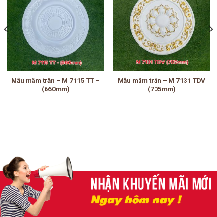
Mẫu mâm trần – M 7115 TT –
Mẫu mâm trần – M 7131 TDV
(660mm)
(705mm)