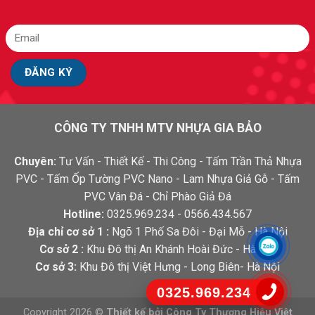
CÔNG TY TNHH MTV NHỰA GIA BẢO
Chuyên:
Tư Vấn - Thiết Kế - Thi Công - Tấm Trần Thả Nhựa
PVC - Tấm Ốp Tường PVC Nano - Lam Nhựa Giả Gỗ - Tấm
PVC Vân Đá - Chỉ Phào Giả Đá
Hotline:
0325.969.234 - 0566.434.567
Địa chỉ cơ sở 1 :
Ngõ 1 Phố Sa Đôi - Đại Mỗ - Hà Nội
Cơ sở 2 :
Khu Đô thị An Khánh Hoài Đức - Hà Nội
Cơ sở 3:
Khu Đô thị Việt Hưng - Long Biên- Hà Nội
0325.969.234
Copyright 2026 ©
Thiết kế bởi
Công Ty Thương Hiệu Việt