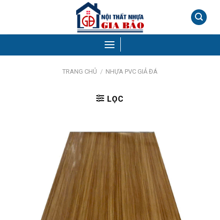
Skip
to
content
TRANG CHỦ
/
NHỰA PVC GIẢ ĐÁ
LỌC