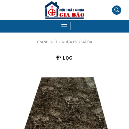
Skip
to
content
TRANG CHỦ
/
NHỰA PVC GIẢ ĐÁ
LỌC