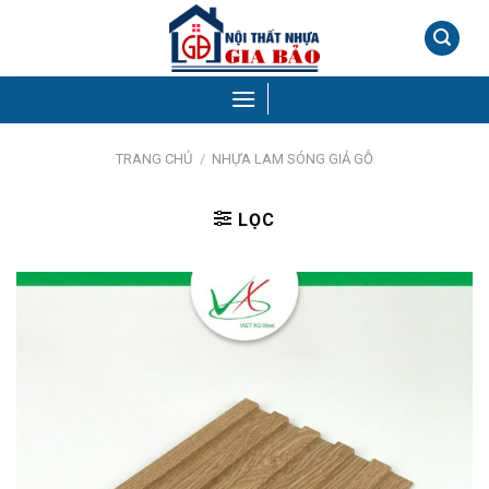
Skip
to
content
TRANG CHỦ
/
NHỰA LAM SÓNG GIẢ GỖ
LỌC