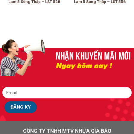
Lam 5 Sóng Thấp – LST 528
Lam 5 Sóng Thấp – LST 556
CÔNG TY TNHH MTV NHỰA GIA BẢO