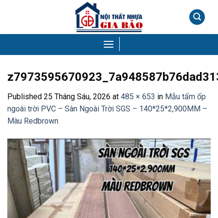
Skip
to
content
z7973595670923_7a948587b76dad31
Published
25 Tháng Sáu, 2026
at
485 × 653
in
Mẫu tấm ốp
ngoài trời PVC – Sàn Ngoài Trời SGS – 140*25*2,900MM –
Màu Redbrown