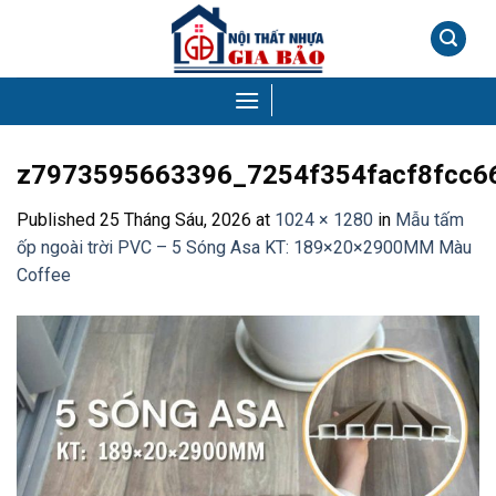
Skip
to
content
z7973595663396_7254f354facf8fcc6
Published
25 Tháng Sáu, 2026
at
1024 × 1280
in
Mẫu tấm
ốp ngoài trời PVC – 5 Sóng Asa KT: 189×20×2900MM Màu
Coffee