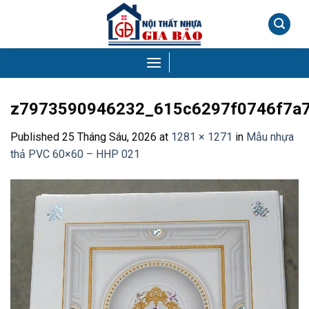
Skip
to
content
z7973590946232_615c6297f0746f7a
Published
25 Tháng Sáu, 2026
at
1281 × 1271
in
Mẫu nhựa
thả PVC 60×60 – HHP 021