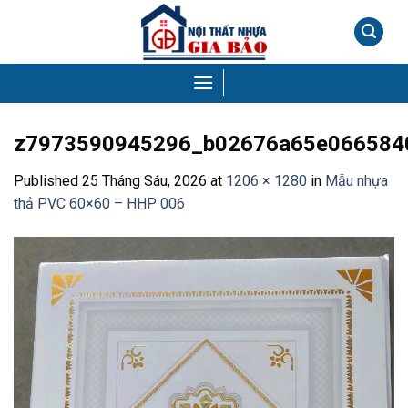
Skip
to
content
z7973590945296_b02676a65e066584
Published
25 Tháng Sáu, 2026
at
1206 × 1280
in
Mẫu nhựa
thả PVC 60×60 – HHP 006