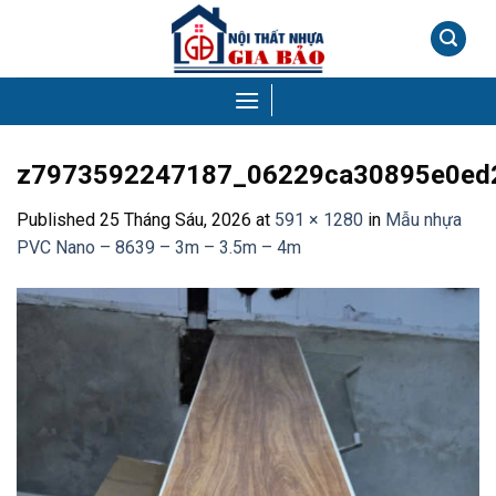
Skip
to
content
z7973592247187_06229ca30895e0ed
Published
25 Tháng Sáu, 2026
at
591 × 1280
in
Mẫu nhựa
PVC Nano – 8639 – 3m – 3.5m – 4m