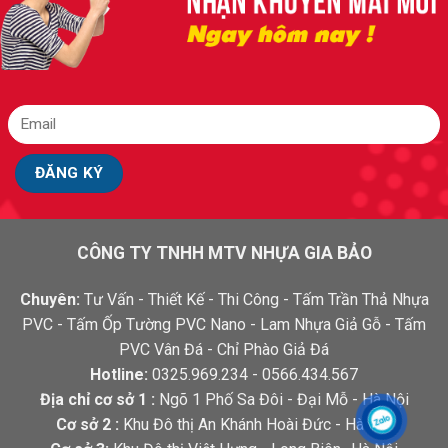
CÔNG TY TNHH MTV NHỰA GIA BẢO
Chuyên:
Tư Vấn - Thiết Kế - Thi Công - Tấm Trần Thả Nhựa
PVC - Tấm Ốp Tường PVC Nano - Lam Nhựa Giả Gỗ - Tấm
PVC Vân Đá - Chỉ Phào Giả Đá
Hotline:
0325.969.234 - 0566.434.567
Địa chỉ cơ sở 1 :
Ngõ 1 Phố Sa Đôi - Đại Mỗ - Hà Nội
Cơ sở 2 :
Khu Đô thị An Khánh Hoài Đức - Hà Nội