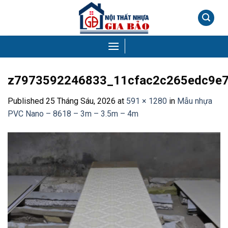
Skip
to
content
z7973592246833_11cfac2c265edc9e
Published
25 Tháng Sáu, 2026
at
591 × 1280
in
Mẫu nhựa
PVC Nano – 8618 – 3m – 3.5m – 4m