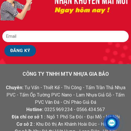
CÔNG TY TNHH MTV NHỰA GIA BẢO
Chuyên:
Tư Vấn - Thiết Kế - Thi Công - Tấm Trần Thả Nhựa
PVC - Tấm Ốp Tường PVC Nano - Lam Nhựa Giả Gỗ - Tấm
PVC Vân Đá - Chỉ Phào Giả Đá
Hotline:
0325.969.234 - 0566.434.567
Địa chỉ cơ sở 1 :
Ngõ 1 Phố Sa Đôi - Đại Mỗ - Hà Nội
Cơ sở 2 :
Khu Đô thị An Khánh Hoài Đức - Hà Nội