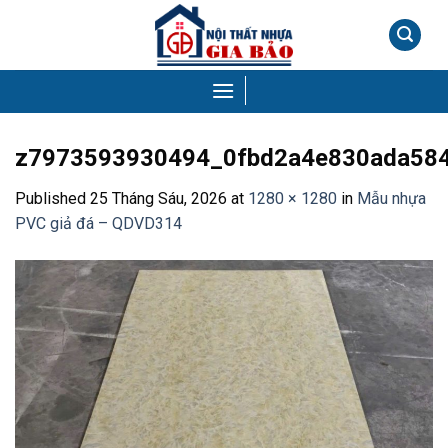
Skip
to
content
z7973593930494_0fbd2a4e830ada58
Published
25 Tháng Sáu, 2026
at
1280 × 1280
in
Mẫu nhựa
PVC giả đá – QDVD314