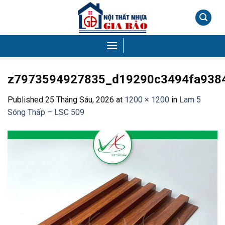
Skip
to
content
z7973594927835_d19290c3494fa938
Published
25 Tháng Sáu, 2026
at
1200 × 1200
in
Lam 5
Sóng Thấp – LSC 509