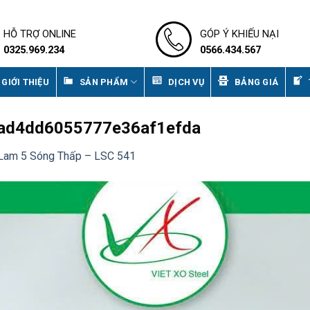
HỖ TRỢ ONLINE
GÓP Ý KHIẾU NẠI
0325.969.234
0566.434.567
GIỚI THIỆU
SẢN PHẨM
DỊCH VỤ
BẢNG GIÁ
ad4dd6055777e36af1efda
Lam 5 Sóng Thấp – LSC 541