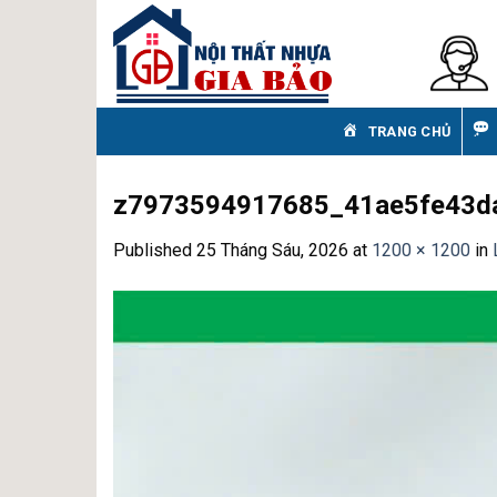
Skip
to
content
TRANG CHỦ
z7973594917685_41ae5fe43d
Published
25 Tháng Sáu, 2026
at
1200 × 1200
in