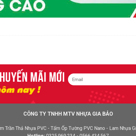
CÔNG TY TNHH MTV NHỰA GIA BẢO
 Tấm Trần Thả Nhựa PVC - Tấm Ốp Tường PVC Nano - Lam Nhựa Gi
Hotline:
0325.969.234 - 0566.434.567