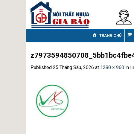
Skip
to
content
TRANG CHỦ
z7973594850708_5bb1bc4fbe
Published
25 Tháng Sáu, 2026
at
1280 × 960
in
L