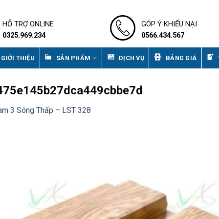
HỖ TRỢ ONLINE
GÓP Ý KHIẾU NẠI
0325.969.234
0566.434.567
GIỚI THIỆU
SẢN PHẨM
DỊCH VỤ
BẢNG GIÁ
475e145b27dca449cbbe7d
am 3 Sóng Thấp – LST 328