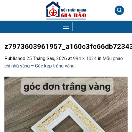
Skip
to
content
z7973603961957_a160c3fc66db7234
Published
25 Tháng Sáu, 2026
at
994 × 1024
in
Mẫu phào
chỉ nhũ vàng – Góc kép trắng vàng