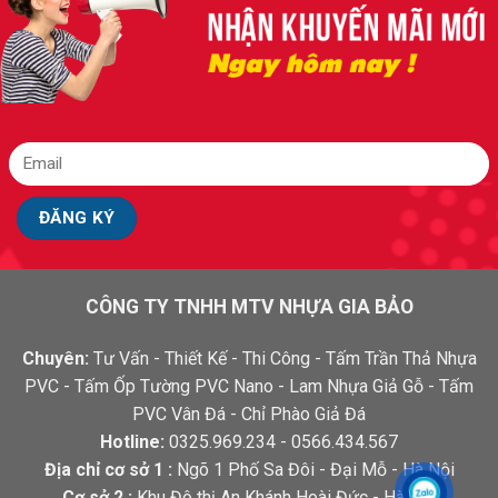
CÔNG TY TNHH MTV NHỰA GIA BẢO
Chuyên:
Tư Vấn - Thiết Kế - Thi Công - Tấm Trần Thả Nhựa
PVC - Tấm Ốp Tường PVC Nano - Lam Nhựa Giả Gỗ - Tấm
PVC Vân Đá - Chỉ Phào Giả Đá
Hotline:
0325.969.234 - 0566.434.567
Địa chỉ cơ sở 1 :
Ngõ 1 Phố Sa Đôi - Đại Mỗ - Hà Nội
Cơ sở 2 :
Khu Đô thị An Khánh Hoài Đức - Hà Nội