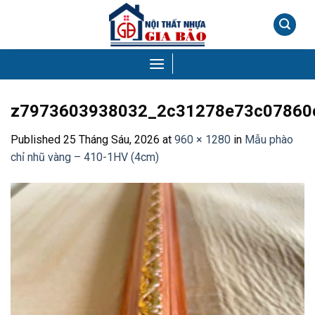
Skip
to
content
z7973603938032_2c31278e73c07860
Published
25 Tháng Sáu, 2026
at
960 × 1280
in
Mẫu phào
chỉ nhũ vàng – 410-1HV (4cm)