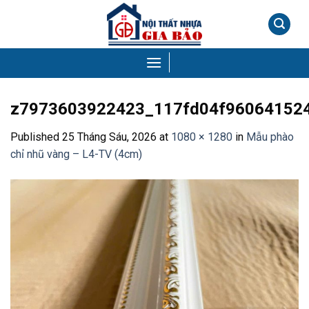
Skip
to
content
z7973603922423_117fd04f96064152
Published
25 Tháng Sáu, 2026
at
1080 × 1280
in
Mẫu phào
chỉ nhũ vàng – L4-TV (4cm)