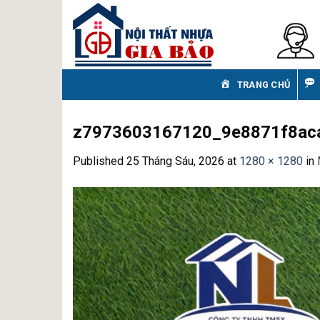
Skip
to
content
TRANG CHỦ
z7973603167120_9e8871f8ac
Published
25 Tháng Sáu, 2026
at
1280 × 1280
in