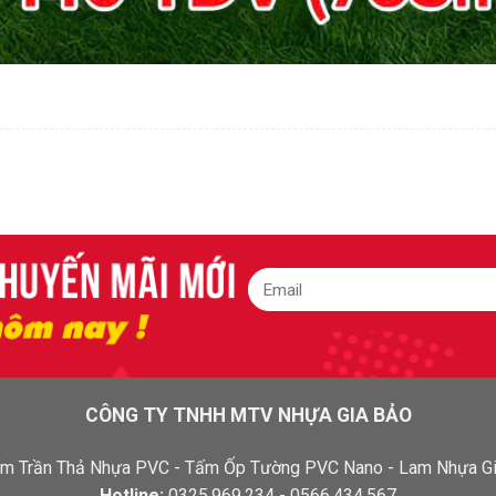
CÔNG TY TNHH MTV NHỰA GIA BẢO
 Tấm Trần Thả Nhựa PVC - Tấm Ốp Tường PVC Nano - Lam Nhựa Gi
Hotline:
0325.969.234 - 0566.434.567