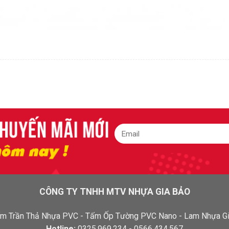
CÔNG TY TNHH MTV NHỰA GIA BẢO
 Tấm Trần Thả Nhựa PVC - Tấm Ốp Tường PVC Nano - Lam Nhựa Gi
Hotline:
0325.969.234 - 0566.434.567