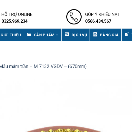
HỖ TRỢ ONLINE
GÓP Ý KHIẾU NẠI
0325.969.234
0566.434.567
GIỚI THIỆU
SẢN PHẨM
DỊCH VỤ
BẢNG GIÁ
Mẫu mâm trần – M 7132 VGDV – (670mm)