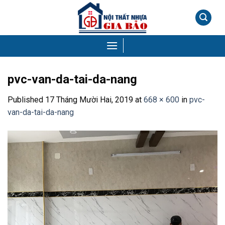
Skip
to
content
pvc-van-da-tai-da-nang
Published
17 Tháng Mười Hai, 2019
at
668 × 600
in
pvc-
van-da-tai-da-nang